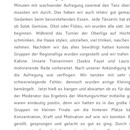
Minuten mit wachsender Aufregung zweimal den Tanz über
mussten wir durch. Das haben wir auch relativ gut gemac
Gedanken beim bevorstehenden Essen. Jede Tänzerin hat e
ob Salat, Gemüse, Obst oder Flûtes, wir wurden alle satt. J
beginnen. Während das Turnier der Oberliga auf Hoch
schminken, die Haare stylen, umziehen, viel trinken, nasche
nehmen. Nachdem wir das alles bewältigt hatten konnte
Gruppen der Regionalliga wurden vorgestellt und wir trafen 
Kabine. Unsere Trainerinnen (Saskia Faust und Laur
motivierende Rede vorbereitet. Nach unserer Ankündigung b
die Aufregung war verflogen. Wir tanzten mit sehr v
schwerwiegende Fehler, dennoch wurden einige Kleinig
bemängelt. Jetzt hieß es bangen und abwarten ob es für das 
der Moderator das Ergebnis der Wertungsrichter mitteilte 
waren eindeutig positiv, denn wir hatten es in das große 
Gruppen im kleinen Finale um die hinteren Plätze kä
Konzentration, Kraft und Motivation auf wie wir konnten. 
gerollt, gesprungen und gelacht so gut es ging. Durch d