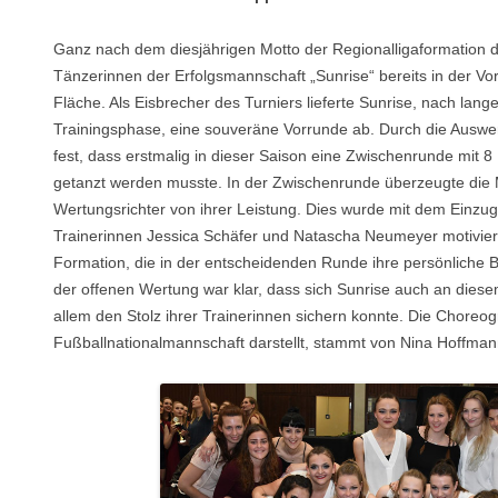
Ganz nach dem diesjährigen Motto der Regionalligaformation 
Tänzerinnen der Erfolgsmannschaft „Sunrise“ bereits in der Vo
Fläche. Als Eisbrecher des Turniers lieferte
S
unrise, nach lange
T
rainingsphase, eine souveräne
V
orrunde ab. Durch die
A
uswe
fest, dass erstmalig in dieser
S
aison eine
Zwischenrunde
mit 8
getanzt werden musste. In der
Zwischenrunde
überzeugte die
Wertungsrichter
von ihrer
L
eistung. Dies wurde mit dem
Einzu
g
T
rainerinnen
J
essica
S
chäfer und
N
atascha
N
eumeyer motiviert
F
ormation, die in der
entscheidenden
R
unde ihre
persönliche
der offenen Wertung war klar, dass sich Sunrise auch an diese
allem den Stolz ihrer Trainerinnen sichern konnte.
Die Choreog
Fußballnationalmannschaft darstellt, stammt von Nina Hoffman